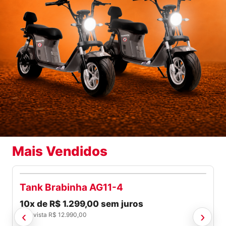
Mais Vendidos
M10 Brabinha
SCOOTERS
10x de R$ 999,09 sem juros
‹
›
ou à vista R$ 9.990,90