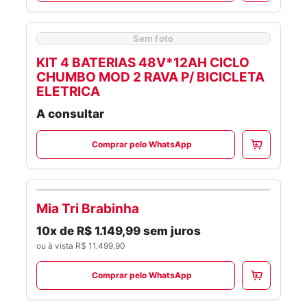
Sem foto
KIT 4 BATERIAS 48V*12AH CICLO
CHUMBO MOD 2 RAVA P/ BICICLETA
ELETRICA
A consultar
Comprar pelo WhatsApp
Mia Tri Brabinha
PCD
10x de R$ 1.149,99 sem juros
ou à vista R$ 11.499,90
Comprar pelo WhatsApp